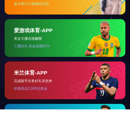
微信公众号
首页
|
企业概况
|
主业版块
|
企业新闻
|
企业荣
誉
|
科技成果
|
党群建设
|
人才招聘
|
开云
kaiyun（中国）
|
English
|
copyright ©2022 开云官方注册
版权所有 未经许可不得转载
|
地址：上海市宝山区铁力路2501号
|
|
沪公网安备 31011302002375号
沪ICP备05031176号-3
工信部备案查询地址
华体会·官方版网站登录入口
|
华体会·官方版网站登录入
口
|
云开平台登录（KYSports）
|
乐鱼在线登录入口
|
半
TOP
岛在线
|
开云手机站登录入口
|
球友会官方网页版-球友
会(中国)
|
球友会官方网站
|
欧亿
|