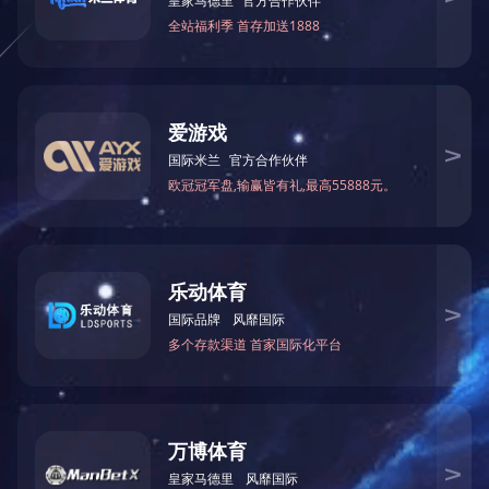
党建工作
更多>
党建引领｜中国五冶集团富阳片区党支部开
[10-09]
展“月满情浓 同心共融”党建联建暨迎中秋...
党建引领｜中国五冶集团广州区域各党支部联
[08-29]
合开展标杆项目观摩交流主题党日活动
党建引领克难关 匠心攻坚铸精品——中国五冶
[08-20]
集团广州空港会展中心项目“党建+品质...
“党建+安全生产”双融合 激活安全生产“红色引
[08-20]
擎”——中国五冶集团济南天桥王炉...
筑牢思想堤坝 绷紧纪律之弦——中国五冶集团
[07-04]
三公司开展迎“七一”系列之旁听庭审警...
赓续红色血脉·砥砺奋进力量丨中国五冶集团工
[07-04]
程技术服务公司开展“守初心强信念 明...
工程业绩
更多>