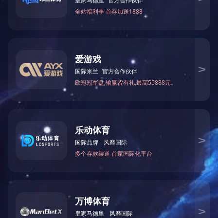
上一页
1
2
3
下一页
快速链接：
--政府机构--
--集团网站--
--下属机构--
微信公众号
首页
|
企业概况
|
主业版块
|
企业新闻
|
企业荣
誉
|
科技成果
|
党群建设
|
人才招聘
|
开云
kaiyun（中国）
|
English
|