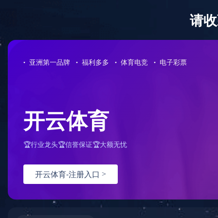
首页
企
首页
>
企业新闻
>
分(子)公司新闻