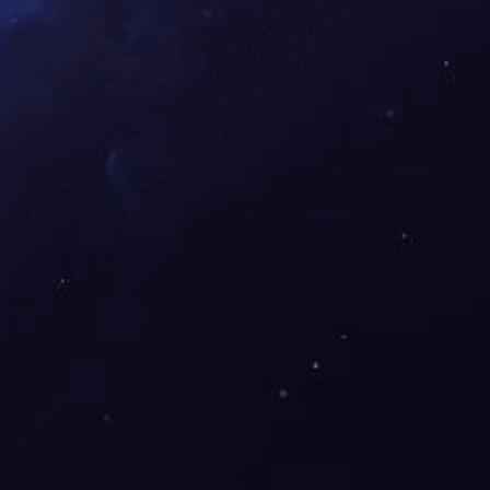
建设局、广州市海珠区住房和建设局主办
量月”现场观摩交流会在海珠区成功举办。中
业代表，分享...
大学奉贤校区生物医药实验中心项目全
工大学奉贤校区生物医药实验中心项目顺
式进入主体结构施工阶段，为后续工程建设
区，总用地...
林项目冲出正负零
下室混凝土顺利浇筑完成，由中国五冶集团
004单元2街区04-02号地块项目成功冲出
构施工阶段。 作...