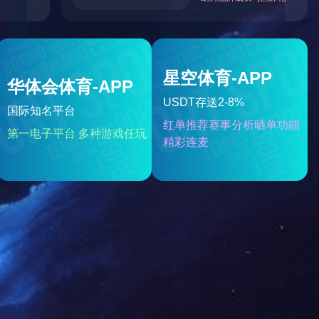
南谢家集棚改项目成功举办“小业主
南市谢家集区采煤沉陷区棚户区改造项目成
余名小业主代表通过实地参观、互动交流，
集棚改项目总...
集团举办上海市建设工程质量月观摩活
质量月观摩活动在五冶临港大楼项目顺利举
临港新片区管委会、行业协会、同行单位等
次参加。 五冶...
绘就羊城质量新标杆