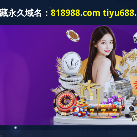
企业邮箱
简体中文
En
业概况
主业版块
企业新闻
企业荣誉
科技成果
党群建