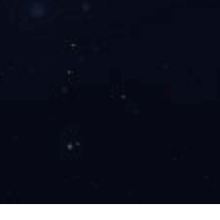
上海市电力企业职工技术创新成果三等奖（彩钢瓦屋面）
彩钢瓦屋面光伏电站设备安装施工技术