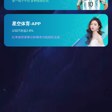
异形曲面装饰材料施工关键技术研究