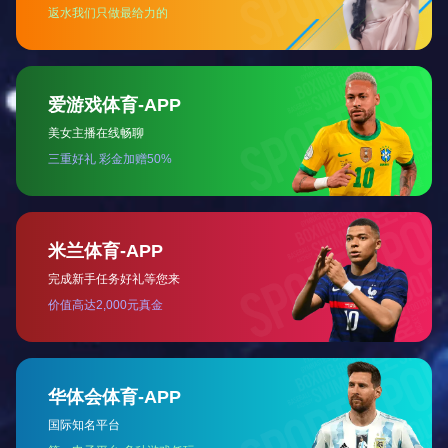
2022年度五矿科技进步-技能人才二等奖-化工金属管...
2023年四川省科学技术进步二等奖-大型焦炉高效绿色...