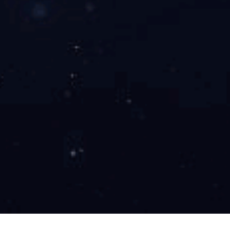
越南河静台塑钢铁项目
广西金川有色金属铜冶炼B标段熔炼主厂房工程