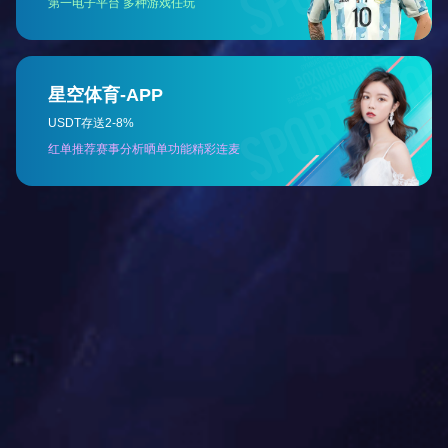
四川涪陵电解铝厂
上海闵行铝材厂阔幅铝箔工程.jpg