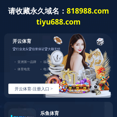
首页
>
主业版块
>
冶金工程
冶炼是公司专业化施工的主体项目，在钢铁行业焦
炉、化产、烧结、炼铁、炼钢、轧钢、钢材深加工（硅
钢、涂镀、高强钢、钢管）和有色冶炼铜业、铝业等工程
建设领域积累了丰富的施工经验，安装水平跨入国际先进
行列。先后承担了宝钢、首钢、鞍钢、太钢、武钢、萍
钢、南钢、莱钢、涟钢、八钢以及广西金川、铜陵有色等
一大批国家、省市重点工程建设，工程获得多项国家建筑
工程鲁班奖、国家优质工程金奖及省、部级优质工程奖，
创造了国内百余项第一，先进的焦炉施工技术更是获得