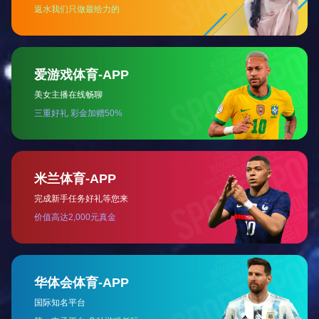
了交流平台和经验参考，为进一步提升工程品质、打造标杆项目
奠定了坚实基础。接下来，广建发公司党总支将持续深化党建赋
能提效，推动公司工程项目履约管理综合能力提升，助力公司高
质量发展。（广建发公司宣）
打印
关闭
下一篇：党建引领克难
关 匠心攻坚铸精品——
中国五冶集团广州空港
会展中心...
快速链接：
--政府机构--
上海市政府网站
四川省住房和城乡建设厅
--集团网站--
中国五矿集团
中冶集团
中国五冶集团