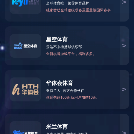
企业邮箱
简体中文
English
首页
企业概况
主业版块
企业新闻
企业荣誉
科技成果
党群建设
人才招聘
开云kaiyun（中国）
English
首页
>
党群建设
>
党建工作
党建引领｜中国五冶集团广州区域各党支部联合开展标杆项目观摩交流主题党日活动
来源：广建发公司
作者：党群工作部
发布时间：2025年08月29日
+
.
-
8月27日上午，五冶（广州）建设发展有限公司广州区域各