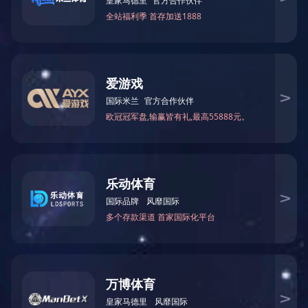
党支部联合组织开展了“党建引领质量提升，聚焦工艺革新，构
建智慧质管”标杆项目观摩交流主题党日活动。公司机关及在穗
各项目党员代表、部分群众代表共40余人参加。
活动伊始，全体人员按路线进行深度探访，实地观摩了广州
空港经济区中央商务区会展中心二期项目智能建造机器人展区、
机电安装样板区、钢结构展区、质量管控展区、党建展区等多项
内容，通过实物样品、BIM模型、现场讲解、互动问答等方式，
全面展示了项目在工艺创新、质量管控、智慧建造等方面的实践
成果。
随后，全体党员开展了“第一议题”学习，集中学习了二十届
三中全会通过的《中共中央关于进一步全面深化改革 推进中国
式现代化的决定》中关于建筑行业高质量发展的有关内容，进一
步统一思想、提高站位，深刻领会了建筑行业五大改革方向，增
强了推动高质量发展的责任感与使命感。