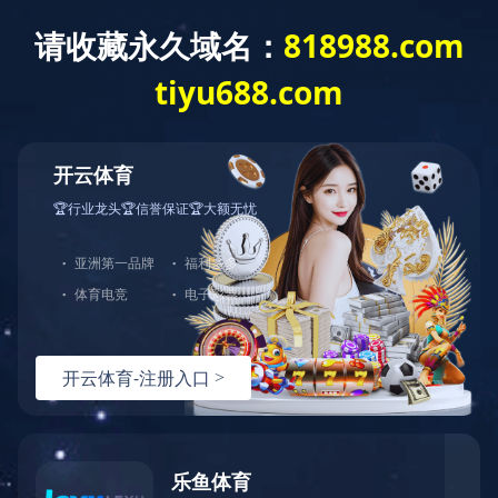
首页
>
主业版块
>
冶金工程
>
炼钢系统
宝钢湛江钢铁基地