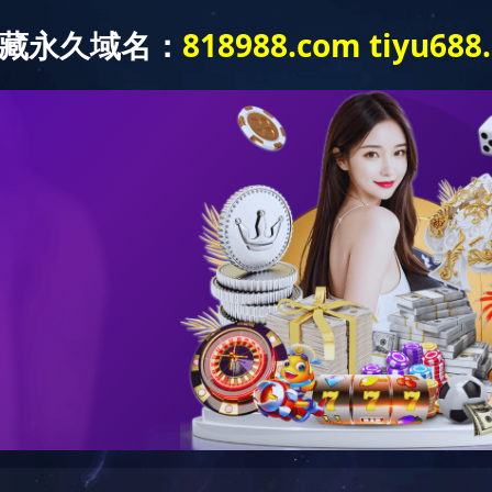
企业邮箱
简体中文
En
业概况
主业版块
企业新闻
企业荣誉
科技成果
党群建