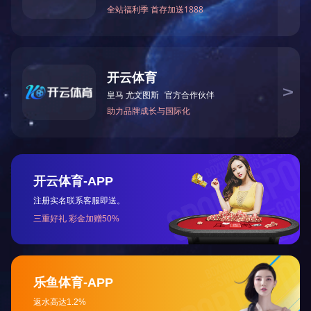
打印
关闭
下一篇：贵安新区
北斗湾开元酒店
快速链接：
--政府机构--
--集团网站--
--下属机构--
微信公众号
首页
|
企业概况
|
主业版块
|
企业新闻
|
企业荣