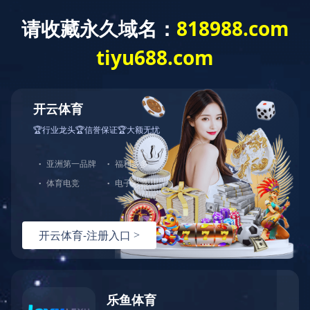
首页
>
主业版块
>
非冶金工程
>
房地产投资
贵州平塘FAST迎宾馆