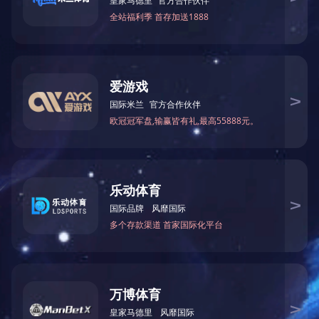
夫。
各级党员领导干部要始终将学习习近平总书记关
于加强党的作风建设的重要论述和中央八项规定及其
实施细则精神贯穿学习教育全过程，坚持
学思践悟相
结合
，带头到基层上党课，做到以学促讲、以讲促
学，以更高标准、更严要求、更实作风抓好学习教育
向基层进一步延伸、落地见效。
会议指出，要突出靶向发力，持续深化纠治“四
风”。
各单位党组织要把开展学习教育同推进党风廉
政建设和反腐败斗争结合起来，以钉钉子精神纠
治“四风”。两级纪检部门要坚持以案为鉴，扎实开展
警示教育，把违反中央八项规定及其实施细则的典型
案例作为“活教材”，引导广大党员干部从典型案例中
受教育、得警示、明底线。各单位党组织要切实担负