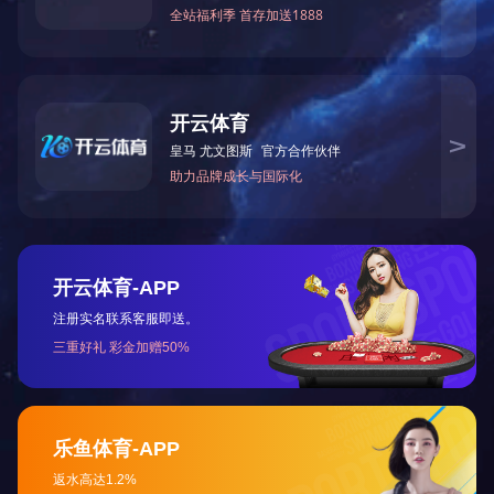
起主体责任，坚持问题导向，深入推进查纠整改，对
专项治理中存在的问题要坚决整改到位，对违法违纪
人员要严肃追责。
会议强调，要坚持久久为功，推进作风建设常态
长效。各级党员领导干部
要带头精简文件、压缩会
议、规范出行、厉行节约，坚决抵制不正之风、自觉
涵养良好家风。
两级班子
要树牢“主人翁”意识，责无
旁贷地扛起集团公司赋予的职责使命，以务实作风、
高质量工作推动上海有限逆势增长。
基层党组织
要充
分发挥战斗堡垒作用，带领党员职工坚决执行集
团“拼发展、搏增长”工作要求，全力推动项目大干快
上，以过硬的作风和扎实的业绩检验学习教育成效。