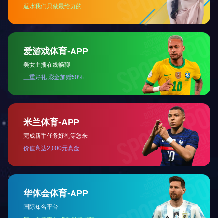
打印
关闭
下一篇：开云官方
注册举办深入贯彻
中央八项规定精神
学习教育读书班
快速链接：
--政府机构--
--集团网站--
--下属机构--
微信公众号