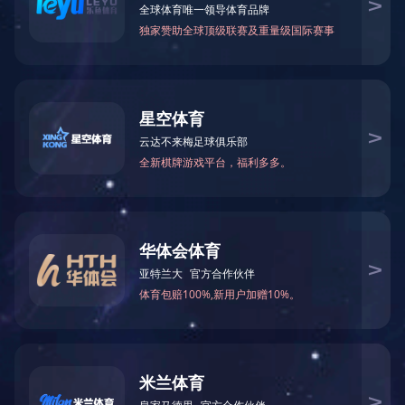
5月29日，开云官方注册党委理论学习中心组开
展2025年第三次集中学习研讨，党委理论学习中心组
成员参加学习，党群工作部、党委办公室相关负责人
列席会议。
会上，公司纪委书记刘谱通报了违反中央八项规
定典型案例。党委理论中心组成员集中学习了《党的
十八大以来深入贯彻中央八项规定精神的成效和经
验》、中央纪委国家监委文章《八项规定改变中国》
并
结合学习内容与工作实际，依次交流发言，畅谈心
得体会。
会议要求，要提高政治站位，在深学细悟上下功