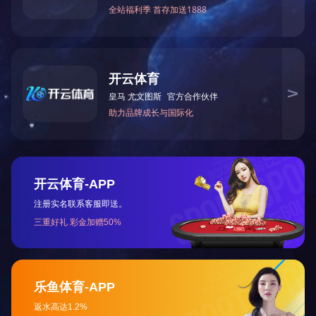
2012-09-27
Gas Purification Equipment Repair and
Maintainance Techno...
2006年出版。
2012-09-27
Coating Equipment Repair and Maintenance
Technology
2007年出版。