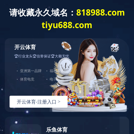
Home
>
Honor
>
Comprehensive Awards
>
Summary List
First
Prev
1
Next
Last
copyright © 2012-2021 MCC5 Group Corporation
Limited(Shanghai) All rights reserved.
沪ICP备05031176号-3 工信部备案号查询地址
ADDRESS： No.2501 Tieli Road Baoshan District Shanghai